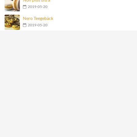
2019-05-20
Nero Teegebäck
2019-05-20
Geschmolzene Schokoladenkugel
2019-05-20
Früchte-Haferflocken-Joghurt-Torte
2019-05-20
Meistgesehene Rezepte
Mit Käse gefüllte Fleischbällchen im Speckmantel
27881
Hähnchen-Happen im Speckmantel
15138
Kartoffelrosen mit Bacon