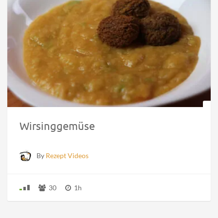
Wirsinggemüse
By
Rezept Videos
30
1h