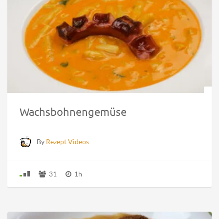
Wachsbohnengemüse
By
Rezept Videos
31
1h