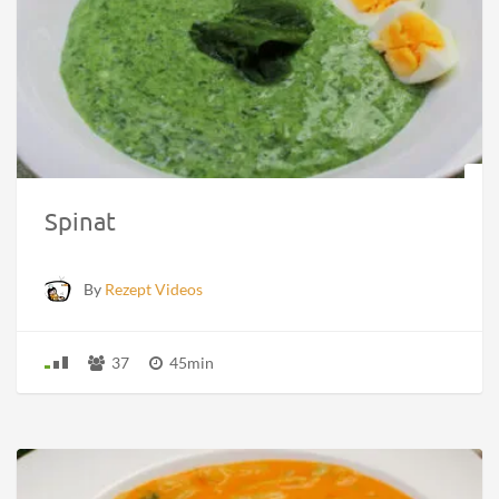
Spinat
By
Rezept Videos
37
45min