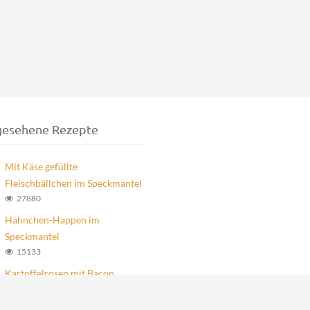
gesehene Rezepte
Mit Käse gefüllte
Fleischbällchen im Speckmantel
27880
Hähnchen-Happen im
Speckmantel
15133
Kartoffelrosen mit Bacon
2985