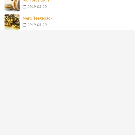
2019-05-20
Nero Teegebäck
2019-05-20
Geschmolzene Schokoladenkugel
2019-05-20
Früchte-Haferflocken-Joghurt-Torte
2019-05-20
Meistgesehene Rezepte
Mit Käse gefüllte Fleischbällchen im Speckmantel
27886
Hähnchen-Happen im Speckmantel
15144
Kartoffelrosen mit Bacon