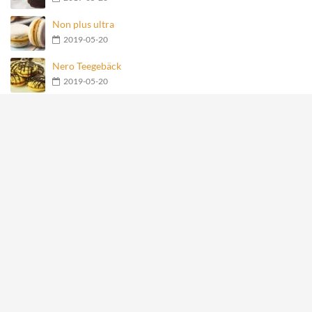
Non plus ultra
2019-05-20
Nero Teegebäck
2019-05-20
Geschmolzene Schokoladenkugel
2019-05-20
Früchte-Haferflocken-Joghurt-Torte
2019-05-20
Meistgesehene Rezepte
Mit Käse gefüllte Fleischbällchen im Speckmantel
27849
Hähnchen-Happen im Speckmantel
14951