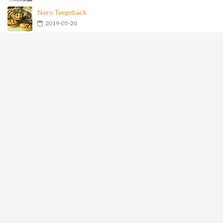
Nero Teegebäck
2019-05-20
Geschmolzene Schokoladenkugel
2019-05-20
Früchte-Haferflocken-Joghurt-Torte
2019-05-20
Meistgesehene Rezepte
Mit Käse gefüllte Fleischbällchen im Speckmantel
27877
Hähnchen-Happen im Speckmantel
15117
Kartoffelrosen mit Bacon
2980