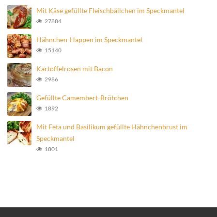
Categories
Keine Kategorien
Neuste Rezepte
Schokokörbchen
2019-05-20
Non plus ultra