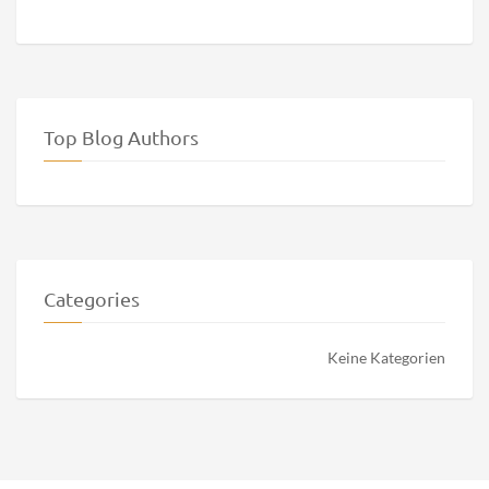
Kekssalami im Kokosmantel Rezept mit Video
By Rezept Videos
Wrote: 0 posts
Search