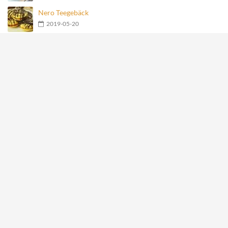
Nero Teegebäck
2019-05-20
Geschmolzene Schokoladenkugel
2019-05-20
Früchte-Haferflocken-Joghurt-Torte
2019-05-20
Meistgesehene Rezepte
Mit Käse gefüllte Fleischbällchen im Speckmantel
27865
Hähnchen-Happen im Speckmantel
15056
Kartoffelrosen mit Bacon
2971