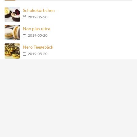
Schokokörbchen
2019-05-20
Non plus ultra
2019-05-20
Nero Teegebäck
2019-05-20
Geschmolzene Schokoladenkugel
2019-05-20
Früchte-Haferflocken-Joghurt-Torte
2019-05-20
Meistgesehene Rezepte
Mit Käse gefüllte Fleischbällchen im Speckmantel
27882