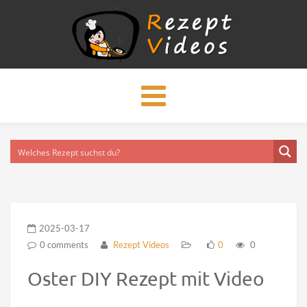
Toggle
navigation
2025-03-17
0 comments
Rezept Videos
0
0
Oster DIY Rezept mit Video