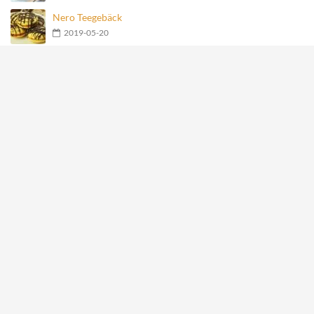
Nero Teegebäck
2019-05-20
Geschmolzene Schokoladenkugel
2019-05-20
Früchte-Haferflocken-Joghurt-Torte
2019-05-20
Meistgesehene Rezepte
Mit Käse gefüllte Fleischbällchen im Speckmantel
27808
Hähnchen-Happen im Speckmantel
14669
Kartoffelrosen mit Bacon
2937