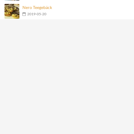
Nero Teegebäck
2019-05-20
Geschmolzene Schokoladenkugel
2019-05-20
Früchte-Haferflocken-Joghurt-Torte
2019-05-20
Meistgesehene Rezepte
Mit Käse gefüllte Fleischbällchen im Speckmantel
27877
Hähnchen-Happen im Speckmantel
15121
Kartoffelrosen mit Bacon
2984