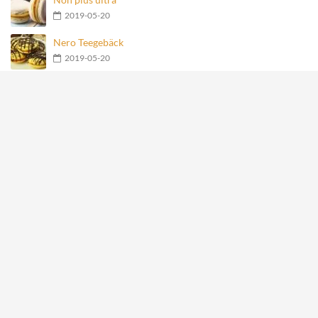
2019-05-20
Nero Teegebäck
2019-05-20
Geschmolzene Schokoladenkugel
2019-05-20
Früchte-Haferflocken-Joghurt-Torte
2019-05-20
Meistgesehene Rezepte
Mit Käse gefüllte Fleischbällchen im Speckmantel
27877
Hähnchen-Happen im Speckmantel
15121
Kartoffelrosen mit Bacon