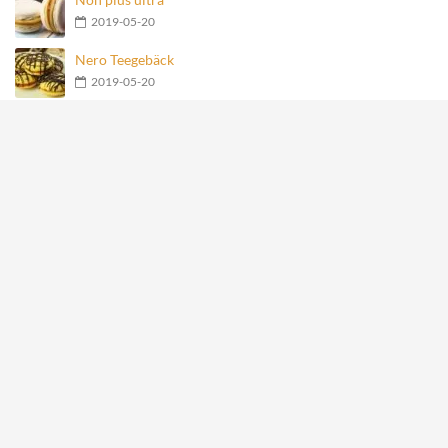
2019-05-20
Nero Teegebäck
2019-05-20
Geschmolzene Schokoladenkugel
2019-05-20
Früchte-Haferflocken-Joghurt-Torte
2019-05-20
Meistgesehene Rezepte
Mit Käse gefüllte Fleischbällchen im Speckmantel
27880
Hähnchen-Happen im Speckmantel
15130
Kartoffelrosen mit Bacon