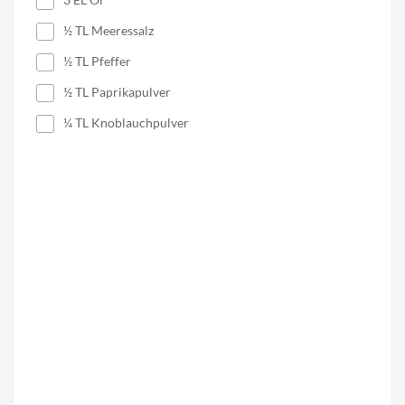
½ TL Meeressalz
½ TL Pfeffer
½ TL Paprikapulver
¼ TL Knoblauchpulver