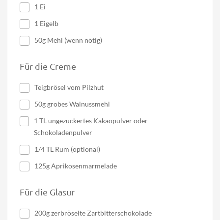
1 Ei
1 Eigelb
50g Mehl (wenn nötig)
Für die Creme
Teigbrösel vom Pilzhut
50g grobes Walnussmehl
1 TL ungezuckertes Kakaopulver oder
Schokoladenpulver
1/4 TL Rum (optional)
125g Aprikosenmarmelade
Für die Glasur
200g zerbröselte Zartbitterschokolade