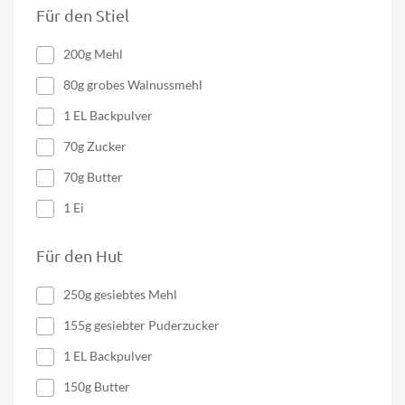
Für den Stiel
200g Mehl
80g grobes Walnussmehl
1 EL Backpulver
70g Zucker
70g Butter
1 Ei
Für den Hut
250g gesiebtes Mehl
155g gesiebter Puderzucker
1 EL Backpulver
150g Butter