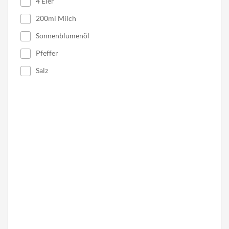
4 Eier
200ml Milch
Sonnenblumenöl
Pfeffer
Salz