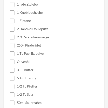
1 rote Zwiebel
1 Knoblauchzehe
1 Zitrone
2 Handvoll Wildpilze
2-3 Petersilienzweige
250g Rinderfilet
1 TL Paprikapulver
Olivenöl
3 EL Butter
50ml Brandy
1/2 TL Pfeffer
1/2 TL Salz
50ml Sauerrahm