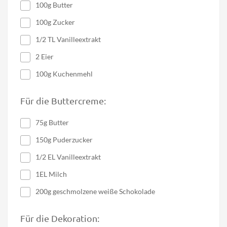
100g Butter
100g Zucker
1/2 TL Vanilleextrakt
2 Eier
100g Kuchenmehl
Für die Buttercreme:
75g Butter
150g Puderzucker
1/2 EL Vanilleextrakt
1EL Milch
200g geschmolzene weiße Schokolade
Für die Dekoration: