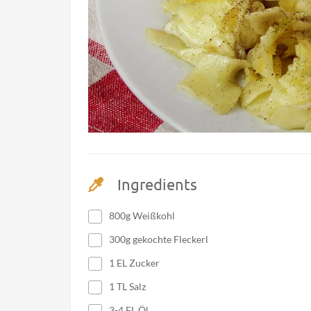
Ingredients
800g Weißkohl
300g gekochte Fleckerl
1 EL Zucker
1 TL Salz
3-4 EL Öl