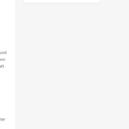
 und
ann
aft
ter