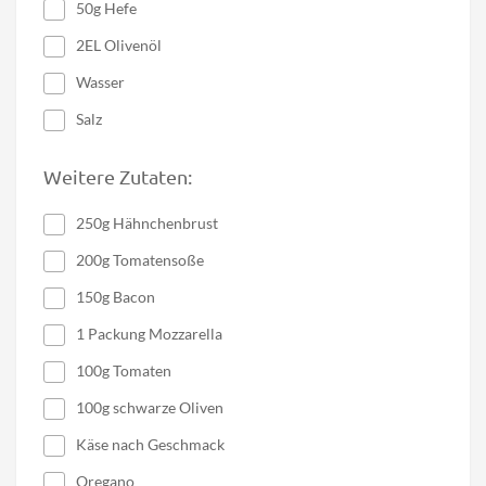
50g Hefe
2EL Olivenöl
Wasser
Salz
Weitere Zutaten:
250g Hähnchenbrust
200g Tomatensoße
150g Bacon
1 Packung Mozzarella
100g Tomaten
100g schwarze Oliven
Käse nach Geschmack
Oregano