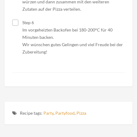
würzen und dann zusammen mit den weiteren
Zutaten auf der Pizza verteilen.
Step 6
Im vorgeheizten Backofen bei 180-200°C für 40
Minuten backen.
Wir wünschen gutes Gelingen und viel Freude bei der
Zubereitung!
Recipe tags:
Party
,
Partyfood
,
Pizza