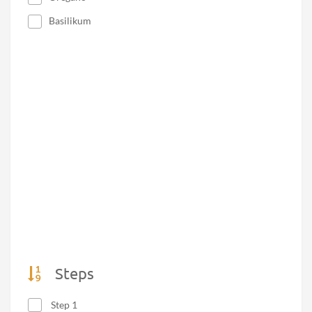
Basilikum
Steps
Step 1