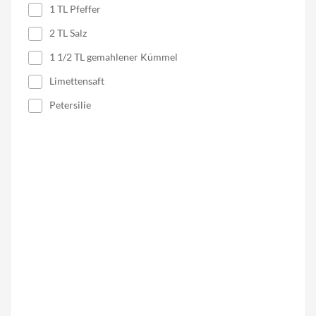
1 TL Pfeffer
2 TL Salz
1 1/2 TL gemahlener Kümmel
Limettensaft
Petersilie