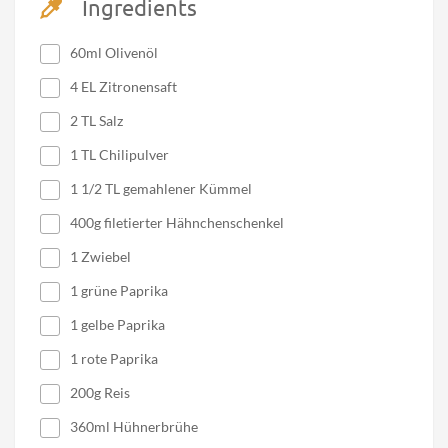
Ingredients
60ml Olivenöl
4 EL Zitronensaft
2 TL Salz
1 TL Chilipulver
1 1/2 TL gemahlener Kümmel
400g filetierter Hähnchenschenkel
1 Zwiebel
1 grüne Paprika
1 gelbe Paprika
1 rote Paprika
200g Reis
360ml Hühnerbrühe