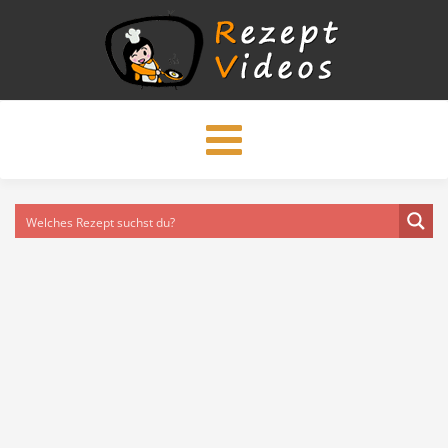
Toggle
navigation