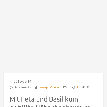
2018-03-14
0 comments
Rezept Videos
0
0
Mit Feta und Basilikum