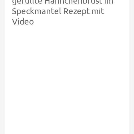
gefüllte Hähnchenbrust im
Speckmantel Rezept mit
Video