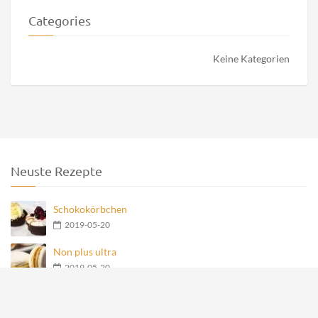
Categories
Keine Kategorien
Neuste Rezepte
Schokokörbchen
2019-05-20
Non plus ultra
2019-05-20
Nero Teegebäck
2019-05-20