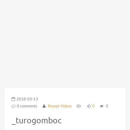
2018-03-13
0 comments
Rezept Videos
0
0
_turogomboc