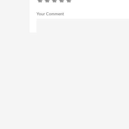
Your Comment
Your Name
Your Email