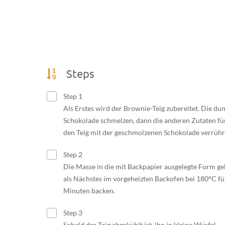
Steps
Step 1
Als Erstes wird der Brownie-Teig zubereitet. Die du
Schokolade schmelzen, dann die anderen Zutaten fü
den Teig mit der geschmolzenen Schokolade verrühr
Step 2
Die Masse in die mit Backpapier ausgelegte Form ge
als Nächstes im vorgeheizten Backofen bei 180°C fü
Minuten backen.
Step 3
Sobald der Teig abgekühlt ist, ihn in kleine Würfel