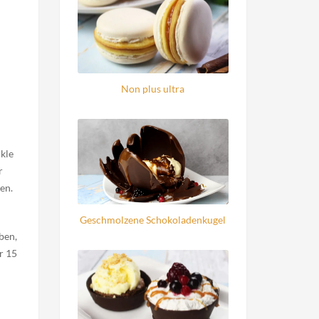
Non plus ultra
nkle
r
en.
Geschmolzene Schokoladenkugel
ben,
r 15