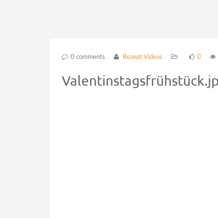
0 comments
Rezept Videos
0
Valentinstagsfrühstück.j