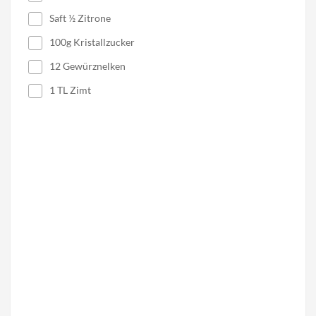
Saft ½ Zitrone
100g Kristallzucker
12 Gewürznelken
1 TL Zimt