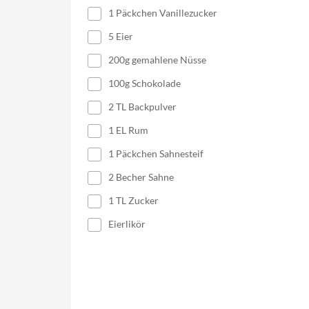
1 Päckchen Vanillezucker
5 Eier
200g gemahlene Nüsse
100g Schokolade
2 TL Backpulver
1 EL Rum
1 Päckchen Sahnesteif
2 Becher Sahne
1 TL Zucker
Eierlikör