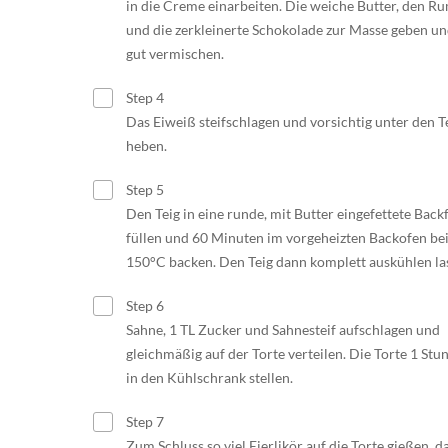
in die Creme einarbeiten. Die weiche Butter, den R
und die zerkleinerte Schokolade zur Masse geben u
gut vermischen.
Step 4
Das Eiweiß steifschlagen und vorsichtig unter den T
heben.
Step 5
Den Teig in eine runde, mit Butter eingefettete Bac
füllen und 60 Minuten im vorgeheizten Backofen be
150°C backen. Den Teig dann komplett auskühlen la
Step 6
Sahne, 1 TL Zucker und Sahnesteif aufschlagen und
gleichmäßig auf der Torte verteilen. Die Torte 1 Stu
in den Kühlschrank stellen.
Step 7
Zum Schluss so viel Eierlikör auf die Torte gießen, d