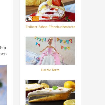
Erdbeer-Sahne-Pfannkuchentorte
 Für
hen
Barbie Torte