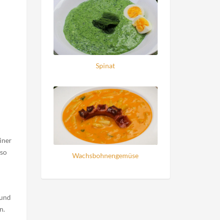
Spinat
iner
 so
Wachsbohnengemüse
 und
n.