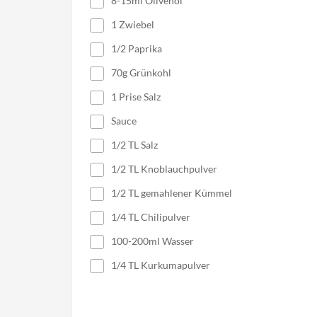
8-15ml Olivenöl
1 Zwiebel
1/2 Paprika
70g Grünkohl
1 Prise Salz
Sauce
1/2 TL Salz
1/2 TL Knoblauchpulver
1/2 TL gemahlener Kümmel
1/4 TL Chilipulver
100-200ml Wasser
1/4 TL Kurkumapulver