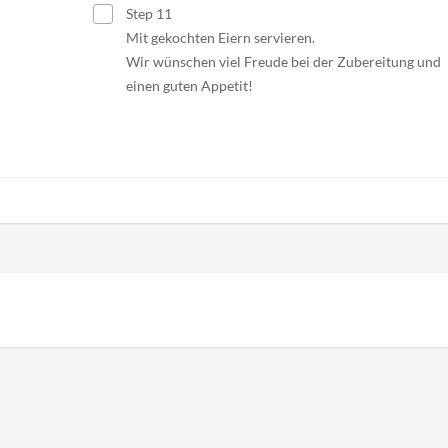
Step 11
Mit gekochten Eiern servieren.
Wir wünschen viel Freude bei der Zubereitung und
einen guten Appetit!