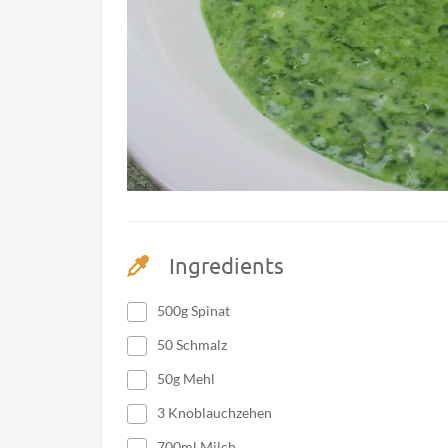
Ingredients
500g Spinat
50 Schmalz
50g Mehl
3 Knoblauchzehen
700ml Milch