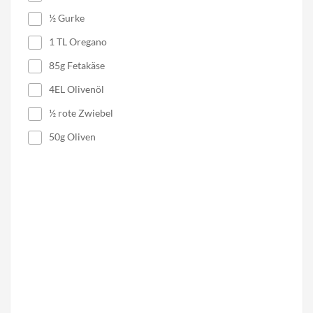
½ Gurke
1 TL Oregano
85g Fetakäse
4EL Olivenöl
½ rote Zwiebel
50g Oliven