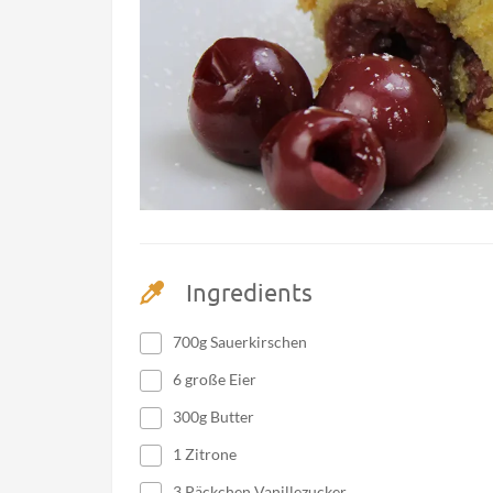
Ingredients
700g Sauerkirschen
6 große Eier
300g Butter
1 Zitrone
3 Päckchen Vanillezucker