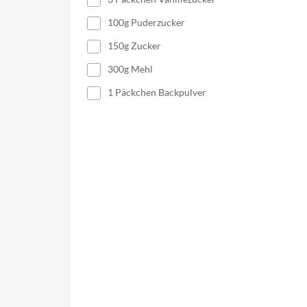
100g Puderzucker
150g Zucker
300g Mehl
1 Päckchen Backpulver