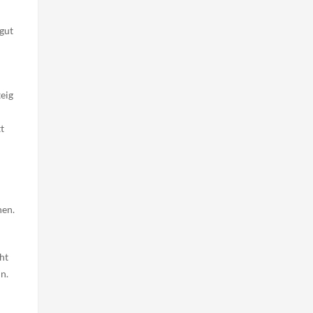
gut
teig
n
t
hen.
ht
n.