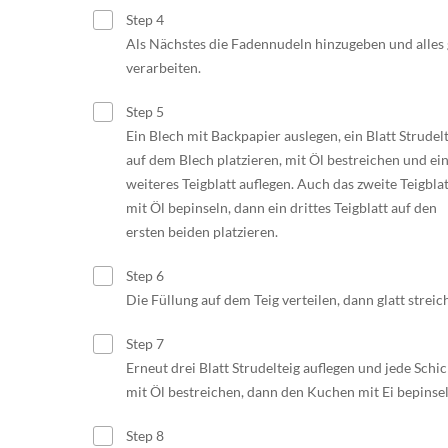
Step 4
Als Nächstes die Fadennudeln hinzugeben und alles 
verarbeiten.
Step 5
Ein Blech mit Backpapier auslegen, ein Blatt Strudel
auf dem Blech platzieren, mit Öl bestreichen und ei
weiteres Teigblatt auflegen. Auch das zweite Teigblat
mit Öl bepinseln, dann ein drittes Teigblatt auf den
ersten beiden platzieren.
Step 6
Die Füllung auf dem Teig verteilen, dann glatt streic
Step 7
Erneut drei Blatt Strudelteig auflegen und jede Schic
mit Öl bestreichen, dann den Kuchen mit Ei bepinsel
Step 8