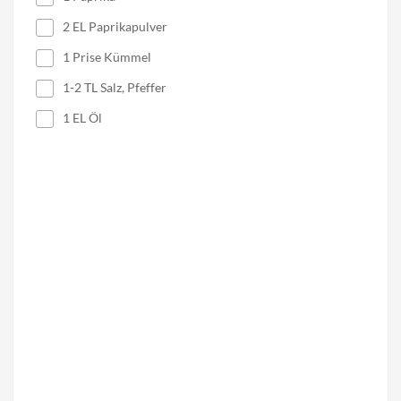
2 EL Paprikapulver
1 Prise Kümmel
1-2 TL Salz, Pfeffer
1 EL Öl