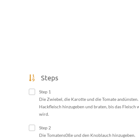
chte
,
Ricotta