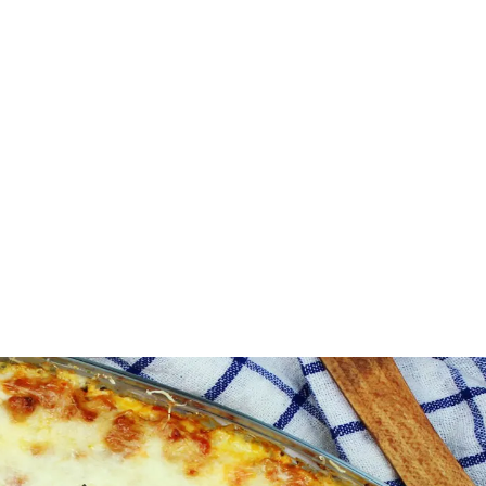
Steps
Step 1
Die Zwiebel, die Karotte und die Tomate andünsten.
Hackfleisch hinzugeben und braten, bis das Fleisch 
wird.
Step 2
Die Tomatens0ße und den Knoblauch hinzugeben.
Einmal aufkochen lassen.
Step 3
Den Ricotta mit dem Käse, dem Basilikum und der
Petersilie verrühren.
-Die Teigblätter halbdurch kochen.