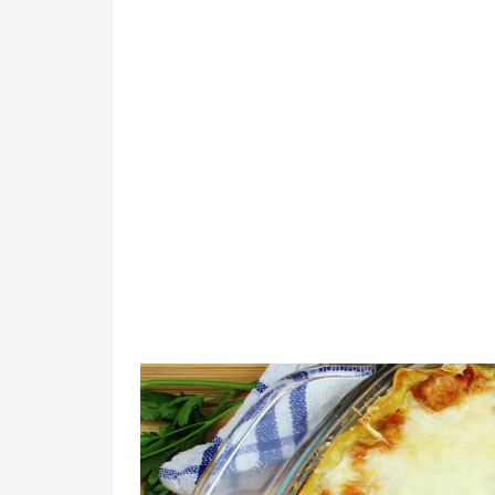
500g gehackte Schweineschulter
Salz
Pfeffer
Tomatensauce
2 Tomaten
100g Ricotta
Basilikum
100g Käse
Petersilie
1 Ei
1 Packung Lasagneblätter