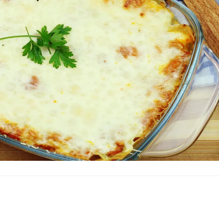
Step 4
Nun die Teigblätter in eine Auflaufform legen, darau
folgt eine Schicht der Hackfleischsoße, dann wieder
Teigschicht. Als Nächstes kommt eine Schicht der
Ricottasoße und eine weitere Teigplatte. Zum Schlu
Bolognesesoße auf der Lasagne verteilen.
Step 5
Mit geriebenem Käse bestreuen.
Step 6
25 Minuten bei 200°C backen.
Wir wünschen viel Freude bei der Zubereitung und
einen guten Appetit!