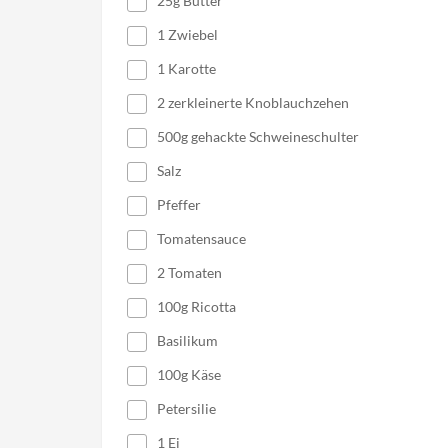
Recipe tags:
Hauptgerichte
,
Lasagne
,
Nudelgeri