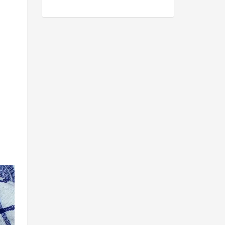
 Das
weiß