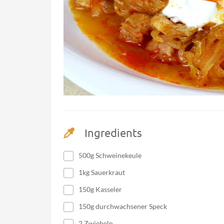
Ingredients
500g Schweinekeule
1kg Sauerkraut
150g Kasseler
150g durchwachsener Speck
2 Zwiebeln