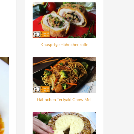
Knusprige Hähnchenrolle
Hähnchen Teriyaki Chow Mei