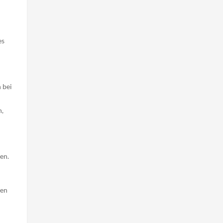
es
 bei
n,
en.
den