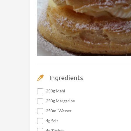
Ingredients
250g Mehl
250g Margarine
250ml Wasser
4g Salz
4g Zucker