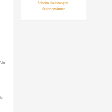
Schoko-Salzstangen-
Schneemänner
Teig
der