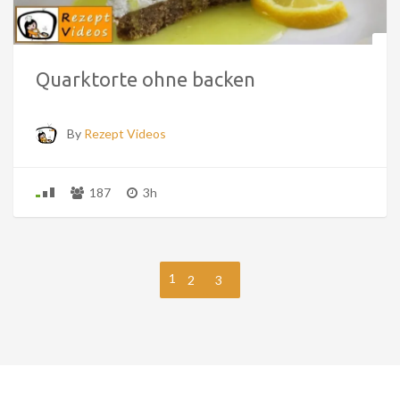
Quarktorte ohne backen
By
Rezept Videos
187
3h
1
2
3