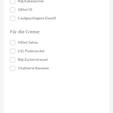
40g Kakaopulver
100ml Öl
5 aufgeschlagene Eiweiß
Für die Creme:
500ml Sahne
2 EL Puderzucker
80g Zuckerstreusel
3 halbierte Bananen