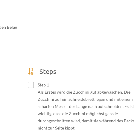
den Belag
Steps
Step 1
Als Erstes wird die Zucchini gut abgewaschen. Die
Zucchini auf ein Schneidebrett legen und mit einem
scharfen Messer der Länge nach aufschneiden. Es ist
wichtig, dass die Zucchini möglichst gerade
durchgeschnitten wird, damit sie während des Back
nicht zur Seite kippt.