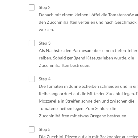
Step 2
Danach mit einem kleinen Löffel die Tomatensoße a
den Zucchinihälften verteilen und nach Geschmack
würzen.
Step 3
Als Nächstes den Parmesan über einem tiefen Teller
reiben. Sobald genügend Käse gerieben wurde, die
Zucchinihälften bestreuen.
Step 4
Die Tomaten in dünne Scheiben schneiden und in ei
Reihe angeordnet auf die Mitte der Zucchini legen. 
Mozzarella in Streifen schneiden und zwischen die
Tomatenscheiben legen. Zum Schluss die
Zucchinihälften mit etwas Oregano bestreuen.
Step 5
Die Zucchini-Pizzen auf ein mit Backpapier ausgeleg