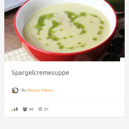
Spargelcremesuppe
By
Rezept Videos
48
1h