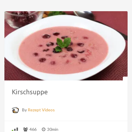
Kirschsuppe
By
Rezept Videos
466
30min