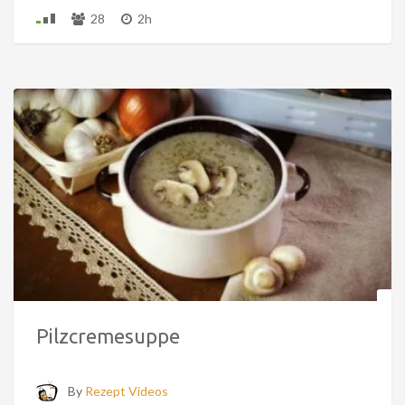
28
2h
Pilzcremesuppe
By
Rezept Videos